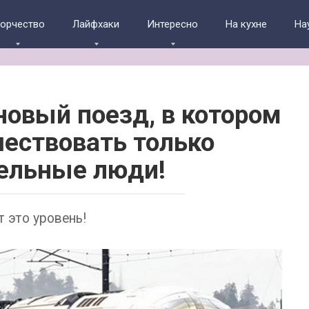
ворчество
Лайфхаки
Интересно
На кухне
На
новый поезд, в котором
шествовать только
ельные люди!
т это уровень!