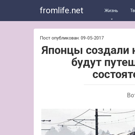
Skip
fromlife.net
to
Жизнь
Т
content
Пост опубликован: 09-05-2017
Японцы создали 
будут путе
состоят
Во