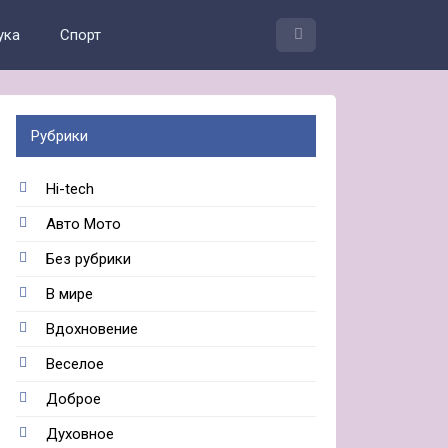
ука
Спорт
Рубрики
Hi-tech
Авто Мото
Без рубрики
В мире
Вдохновение
Веселое
Доброе
Духовное