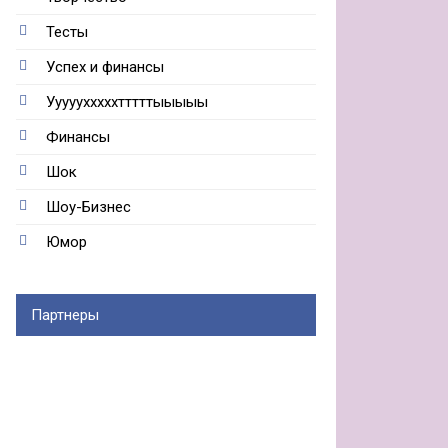
Тесты
Успех и финансы
Ууууухххххтттттыыыыы
Финансы
Шок
Шоу-Бизнес
Юмор
Партнеры