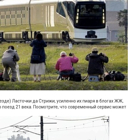
везде) Ласточки да Стрижи, усиленно их пиаря в блогах ЖЖ,
о поезд 21 века. Посмотрите, что современный сервис может