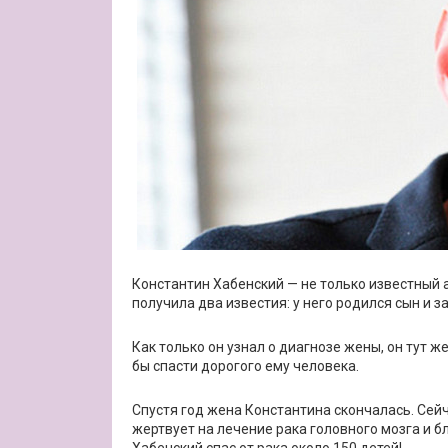
Константин Хабенский — не только известный а
получила два известия: у него родился сын и 
Как только он узнал о диагнозе жены, он тут ж
бы спасти дорогого ему человека.
Спустя год жена Константина скончалась. Сейч
жертвует на лечение рака головного мозга и 