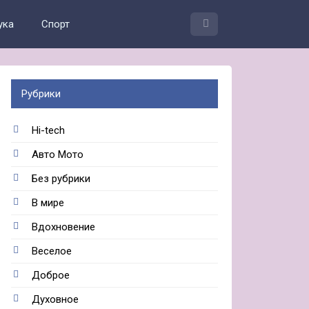
ука
Спорт
Рубрики
Hi-tech
Авто Мото
Без рубрики
В мире
Вдохновение
Веселое
Доброе
Духовное