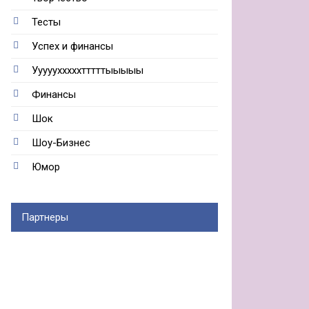
Тесты
Успех и финансы
Ууууухххххтттттыыыыы
Финансы
Шок
Шоу-Бизнес
Юмор
Партнеры