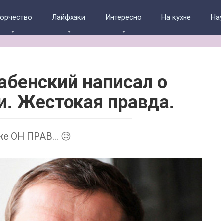
ворчество
Лайфхаки
Интересно
На кухне
На
абенский написал о
. Жестокая правда.
же ОН ПРАВ... 😥