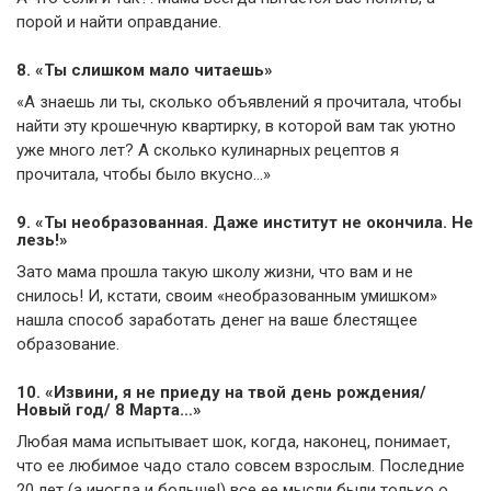
порой и найти оправдание.
8. «Ты слишком мало читаешь»
«А знаешь ли ты, сколько объявлений я прочитала, чтобы
найти эту крошечную квартирку, в которой вам так уютно
уже много лет? А сколько кулинарных рецептов я
прочитала, чтобы было вкусно…»
9. «Ты необразованная. Даже институт не окончила. Не
лезь!»
Зато мама прошла такую школу жизни, что вам и не
снилось! И, кстати, своим «необразованным умишком»
нашла способ заработать денег на ваше блестящее
образование.
10. «Извини, я не приеду на твой день рождения/
Новый год/ 8 Марта…»
Любая мама испытывает шок, когда, наконец, понимает,
что ее любимое чадо стало совсем взрослым. Последние
20 лет (а иногда и больше!) все ее мысли были только о