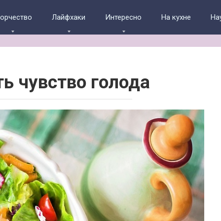
ворчество
Лайфхаки
Интересно
На кухне
На
ть чувство голода