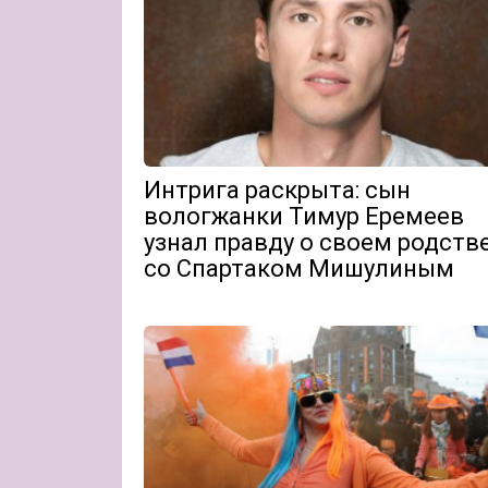
Интрига раскрыта: сын
вологжанки Тимур Еремеев
узнал правду о своем родств
со Спартаком Мишулиным