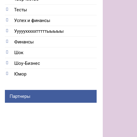
Тесты
Успех и финансы
Ууууухххххтттттыыыыы
Финансы
Шок
Шоу-Бизнес
Юмор
Партнеры