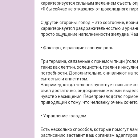
характеризуется сильным желанием съесть оп
«Я бы сейчас не отказался от шоколадного пир
С другой стороны, голод – это состояние, воз
характеризуется раздражительностью и урчани
просто ощущение наполненности желудка. Чаще
• Факторы, играющие главную роль.
Три термина, связанные с приемом пищи (голод
таких как лептин, холецистин, грелин и инсул
потребности. Дополнительно, они влияют на по
сытостью и аппетитом.
Например, когда человек чувствует сильное же
съел достаточно, эндокринные железы выдел
чувство насыщения. Перепроизводство гормон
приводящий к тому, что человеку очень хочетс
• Управление голодом.
Есть несколько способов, которые помогут ва
расписанию заставит ваш организм адаптиров