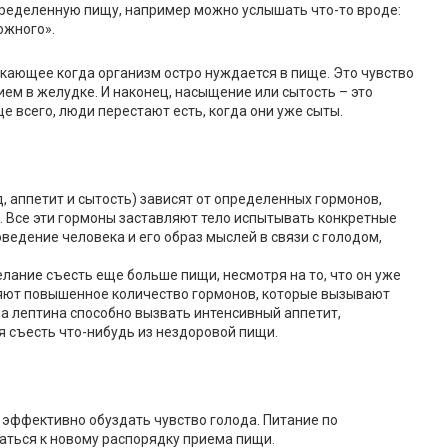
ределенную пищу, например можно услышать что-то вроде:
ожного».
никающее когда организм остро нуждается в пище. Это чувство
ем в желудке. И наконец, насыщение или сытость – это
 всего, люди перестают есть, когда они уже сыты.
, аппетит и сытость) зависят от определенных гормонов,
ин. Все эти гормоны заставляют тело испытывать конкретные
ведение человека и его образ мыслей в связи с голодом,
лание съесть еще больше пищи, несмотря на то, что он уже
яют повышенное количество гормонов, которые вызывают
а лептина способно вызвать интенсивный аппетит,
я съесть что-нибудь из нездоровой пищи.
м эффективно обуздать чувство голода. Питание по
аться к новому распорядку приема пищи.