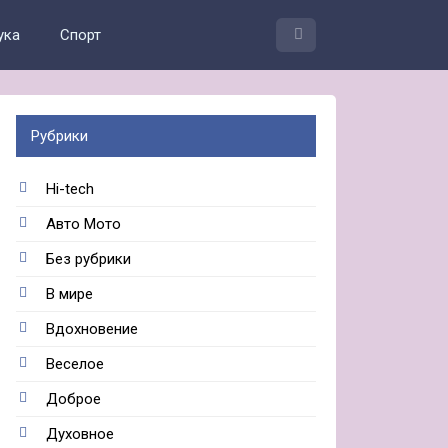
ука
Спорт
Рубрики
Hi-tech
Авто Мото
Без рубрики
В мире
Вдохновение
Веселое
Доброе
Духовное