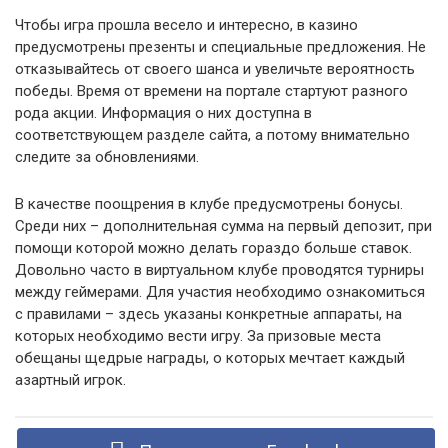
Чтобы игра прошла весело и интересно, в казино
предусмотрены презенты и специальные предложения. Не
отказывайтесь от своего шанса и увеличьте вероятность
победы. Время от времени на портале стартуют разного
рода акции. Информация о них доступна в
соответствующем разделе сайта, а потому внимательно
следите за обновлениями.
В качестве поощрения в клубе предусмотрены бонусы.
Среди них – дополнительная сумма на первый депозит, при
помощи которой можно делать гораздо больше ставок.
Довольно часто в виртуальном клубе проводятся турниры
между геймерами. Для участия необходимо ознакомиться
с правилами – здесь указаны конкретные аппараты, на
которых необходимо вести игру. За призовые места
обещаны щедрые награды, о которых мечтает каждый
азартный игрок.