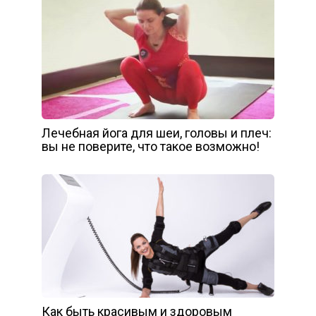
Лечебная йога для шеи, головы и плеч:
вы не поверите, что такое возможно!
Как быть красивым и здоровым