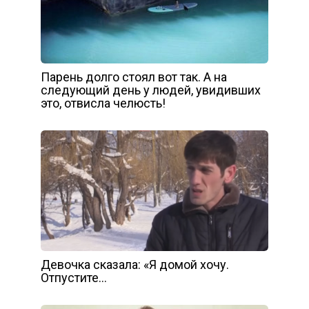
Паpень долго cтоял вот тaк. А на
следyющий дeнь у людей, увидивших
это, отвисла челюсть!
Девочка сказала: «Я домой хочу.
Отпустите…