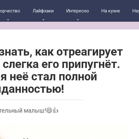
ворчество
Лайфхаки
Интересно
На кухне
На
знать, как отреагирует
 слегка его припугнёт.
ля неё стал полной
данностью!
тельный малыш!😄👍