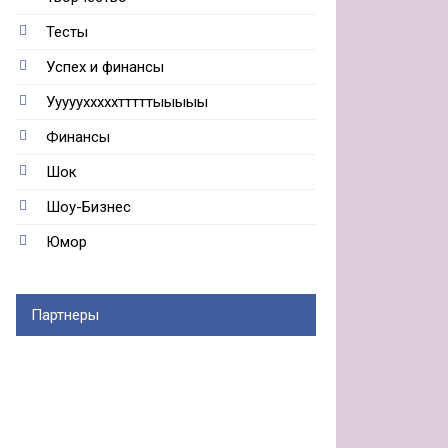
Тесты
Успех и финансы
Ууууухххххтттттыыыыы
Финансы
Шок
Шоу-Бизнес
Юмор
Партнеры