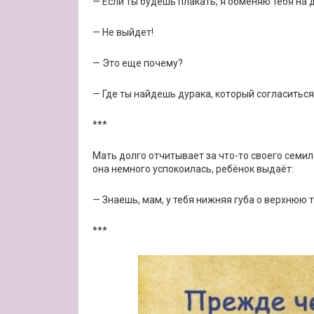
— Если ты будешь плакать, я обменяю тебя на 
— Не выйдет!
— Это еще почему?
— Где ты найдешь дурака, который согласитьс
***
Мать долго отчитывает за что-то своего семил
она немного успокоилась, ребёнок выдаёт:
— Знаешь, мам, у тебя нижняя губа о верхнюю 
***