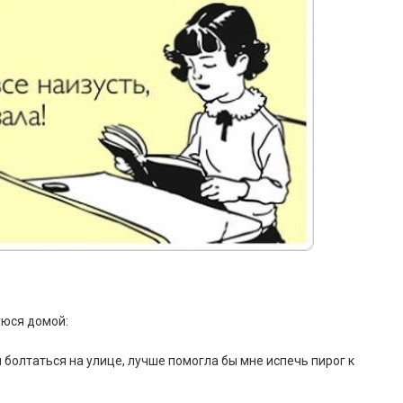
уюся домой:
м болтаться на улице, лучше помогла бы мне испечь пирог к