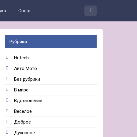
ука
Спорт
Рубрики
Hi-tech
Авто Мото
Без рубрики
В мире
Вдохновение
Веселое
Доброе
Духовное