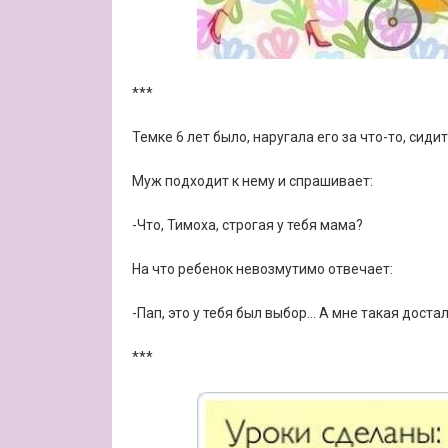
***
Темке 6 лет было, наругала его за что-то, сидит
Муж подходит к нему и спрашивает:
-Что, Тимоха, строгая у тебя мама?
На что ребенок невозмутимо отвечает:
-Пап, это у тебя был выбор… А мне такая доста
***