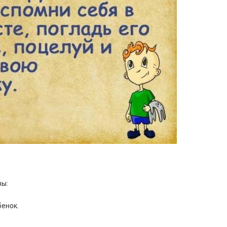
зы:
бенок.