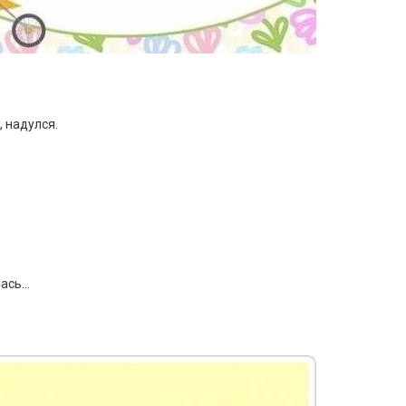
, надулся.
лась…