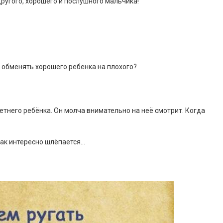
другого, хорошего и послушного мальчика!
я обменять хорошего ребенка на плохого?
етнего ребёнка. Он молча внимательно на неё смотрит. Когда
так интересно шлёпается…