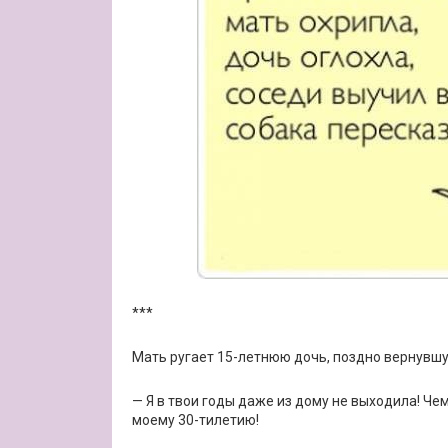
***
Мать ругает 15-летнюю дочь, поздно вернувш
— Я в твои годы даже из дому не выходила! Че
моему 30-тилетию!