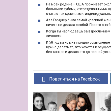
На моей родине – США проживает окол
большими губами, «переделанными» 
считают их красивыми, индивидуальн
Ава Гарднер была самой красивой женщ
ничего не делала с собой. Просто она
Когда ты наблюдаешь за взрослением 
личности.
К 58 годам ко мне пришло осмысление 
нужно делать то, что хочется и осуще
без танцев и делаю это до полной уста
Поделиться на Facebook