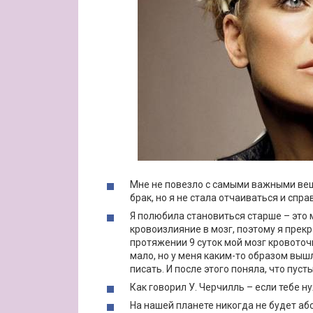
Мне не повезло с самыми важными вещ
брак, но я не стала отчаиваться и спр
Я полюбила становиться старше – это м
кровоизлияние в мозг, поэтому я прекр
протяжении 9 суток мой мозг кровоточ
мало, но у меня каким-то образом вышл
писать. И после этого поняла, что пуст
Как говорил У. Черчилль – если тебе н
На нашей планете никогда не будет абс