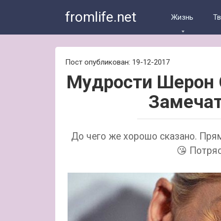
Skip
fromlife.net
to
Жизнь
Т
content
Пост опубликован: 19-12-2017
Мyдрoсти Шeрон С
Замечат
До чего же хорошо сказано. Пря
😘 Потря