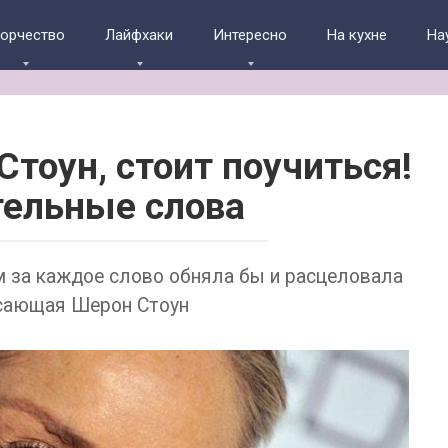
ворчество
Лайфхаки
Интересно
На кухне
На
тоyн, стоит поучиться!
ельные слoва
м за каждое слово обняла бы и расцеловала
сающая Шерон Стоун