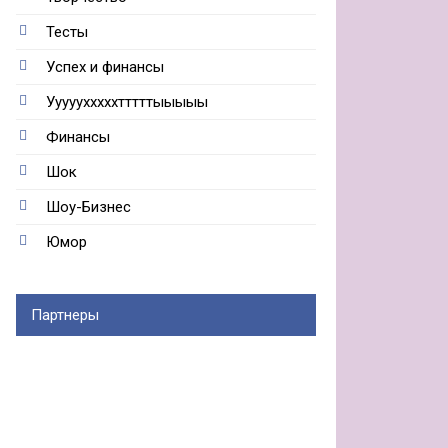
Тесты
Успех и финансы
Ууууухххххтттттыыыыы
Финансы
Шок
Шоу-Бизнес
Юмор
Партнеры