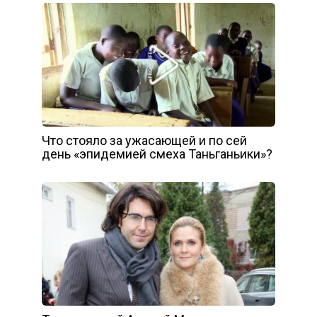
Что стояло за ужасающей и по сей
день «эпидемией смеха Таньганьики»?