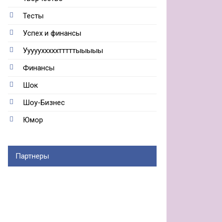
Тесты
Успех и финансы
Ууууухххххтттттыыыыы
Финансы
Шок
Шоу-Бизнес
Юмор
Партнеры