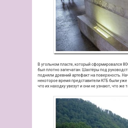
В угольном пласте, который сформировался 80
был плотно запечатан. Шахтёры под руководс
подняли древний артефакт на поверхность. На
некоторое время представители КГБ были уже 
что их находку увезут и они не узнают, что же