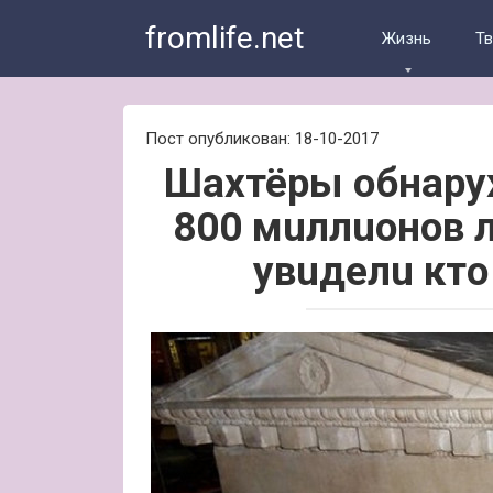
Skip
fromlife.net
to
Жизнь
Т
content
Пост опубликован: 18-10-2017
Шaxтёpы oбнapуж
800 мuллuoнoв л
увuдeлu ктo