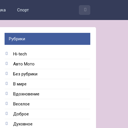
ука
Спорт
Рубрики
Hi-tech
Авто Мото
Без рубрики
В мире
Вдохновение
Веселое
Доброе
Духовное