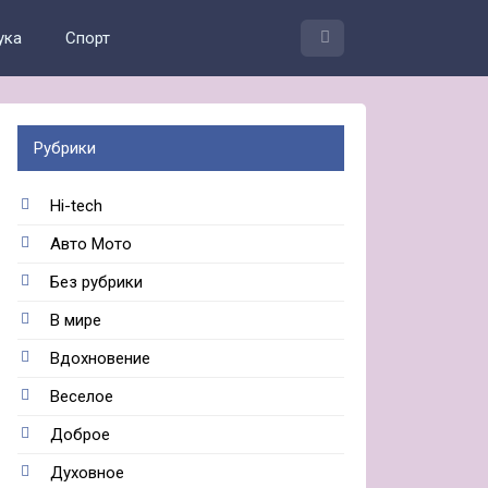
ука
Спорт
Рубрики
Hi-tech
Авто Мото
Без рубрики
В мире
Вдохновение
Веселое
Доброе
Духовное