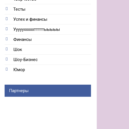
Тесты
Успех и финансы
Ууууухххххтттттыыыыы
Финансы
Шок
Шоу-Бизнес
Юмор
Партнеры