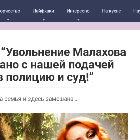
ворчество
Лайфхаки
Интересно
На кухне
На
 “Увольнение Малахова
ано с нашей подачей
в полицию и суд!”
а семья и здесь замешана...