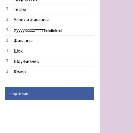
Тесты
Успех и финансы
Ууууухххххтттттыыыыы
Финансы
Шок
Шоу-Бизнес
Юмор
Партнеры