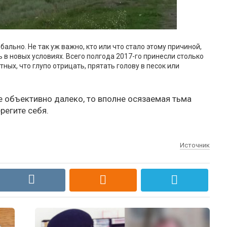
ально. Не так уж важно, кто или что стало этому причиной,
ь в новых условиях. Всего полгода 2017-го принесли столько
ных, что глупо отрицать, прятать голову в песок или
е объективно далеко, то вполне осязаемая тьма
регите себя.
Источник