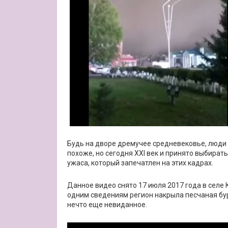
Будь на дворе дремучее средневековье, люди 
похоже, но сегодня XXI век и принято выбират
ужаса, который запечатлен на этих кадрах.
Данное видео снято 17 июля 2017 года в селе
одним сведениям регион накрыла песчаная бур
нечто еще невиданное.