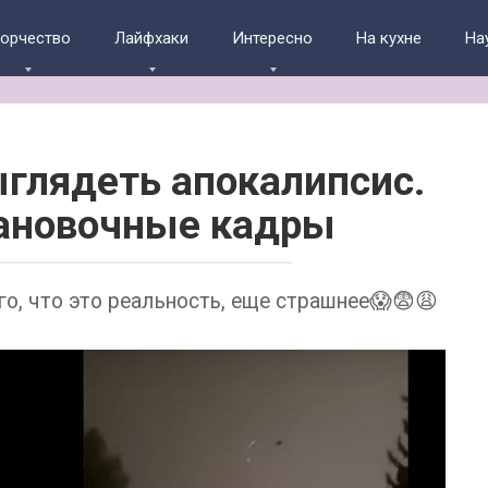
ворчество
Лайфхаки
Интересно
На кухне
На
ыглядеть апокалипсис.
тановочные кадры
о, что это реальность, еще страшнее😱😨😩