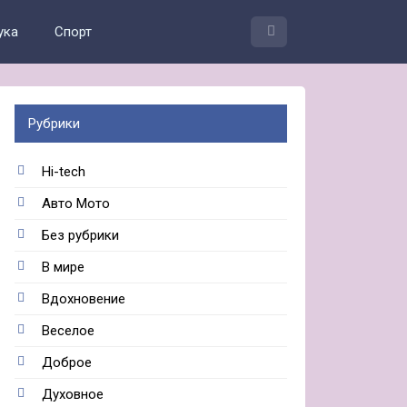
ука
Спорт
Рубрики
Hi-tech
Авто Мото
Без рубрики
В мире
Вдохновение
Веселое
Доброе
Духовное