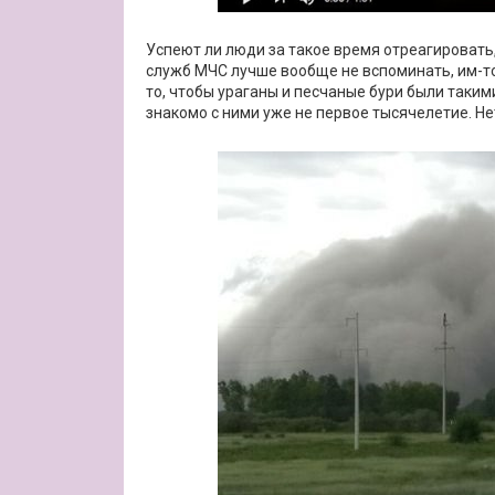
Успеют ли люди за такое время отреагировать,
служб МЧС лучше вообще не вспоминать, им-то 
то, чтобы ураганы и песчаные бури были таки
знакомо с ними уже не первое тысячелетие. Не